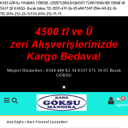
KARS GÖKSU MANDIRA YÖRESEL LEZZETLERİN BAŞKENTİ TÜRKİYENİN HER YERİNE 48
SAAT DE KARGO- Burak Göksu TEL:0537-671-36-05 WHATSAP:0544-449-82-34
TEL:0474-212-23-14 FAX:0474-212-11-17
4500 tl ve Ü
zeri Alışverişlerinizde
Kargo Bedava!
Müşteri Hizmetleri : 0544 449 82 34-0537 671 36 05 Burak
GÖKSU
0
>
Ana Sayfa
Kars Yöresel Lezzetleri