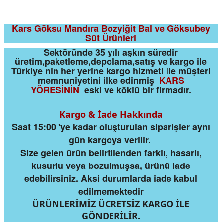
Kars Göksu Mandıra Bozyiğit Bal ve Göksubey
Süt Ürünleri
Sektöründe 35 yılı aşkın süredir
üretim,paketleme,depolama,satış ve kargo ile
Türkiye nin her yerine kargo hizmeti ile müşteri
memnuniyetini ilke edinmiş
KARS
YÖRESİNİN
eski ve köklü bir firmadır.
Kargo & İade Hakkında
Saat 15:00 'ye kadar oluşturulan siparişler aynı
gün kargoya verilir.
Size gelen ürün belirtilenden farklı, hasarlı,
kusurlu veya bozulmuşsa, ürünü iade
edebilirsiniz. Aksi durumlarda iade kabul
edilmemektedir
ÜRÜNLERİMİZ ÜCRETSİZ KARGO İLE
GÖNDERİLİR.