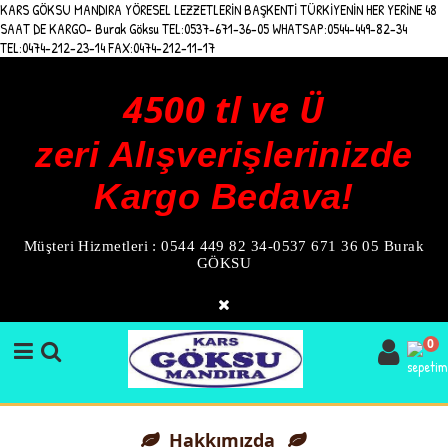
KARS GÖKSU MANDIRA YÖRESEL LEZZETLERİN BAŞKENTİ TÜRKİYENİN HER YERİNE 48
SAAT DE KARGO- Burak Göksu TEL:0537-671-36-05 WHATSAP:0544-449-82-34
TEL:0474-212-23-14 FAX:0474-212-11-17
4500 tl ve Ü
zeri Alışverişlerinizde
Kargo Bedava!
Müşteri Hizmetleri : 0544 449 82 34-0537 671 36 05 Burak
GÖKSU
0
Hakkımızda