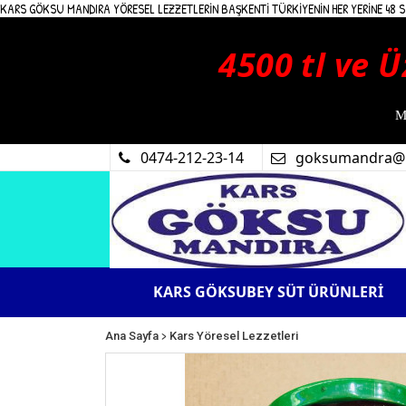
KARS GÖKSU MANDIRA YÖRESEL LEZZETLERİN BAŞKENTİ TÜRKİYENİN HER YERİNE 48 SA
4500 tl ve Ü
M
0474-212-23-14
goksumandra@
KARS GÖKSUBEY SÜT ÜRÜNLERİ
>
Ana Sayfa
Kars Yöresel Lezzetleri