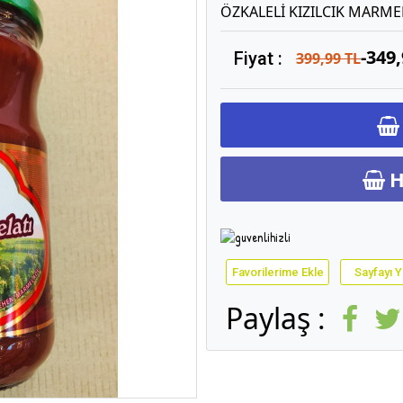
ÖZKALELİ KIZILCIK MARME
-349
Fiyat :
399,99 TL
H
Favorilerime Ekle
Sayfayı Y
Paylaş :