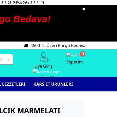
-212-23-14 FAX:0474-212-11-17
argo Bedava!
4500 TL Üzeri Kargo Bedava
0
ARA
Sepetim
Üye Girişi
Üye Ol
 LEZZETLERİ
KARS ET ÜRÜNLERİ
ILCIK MARMELATI