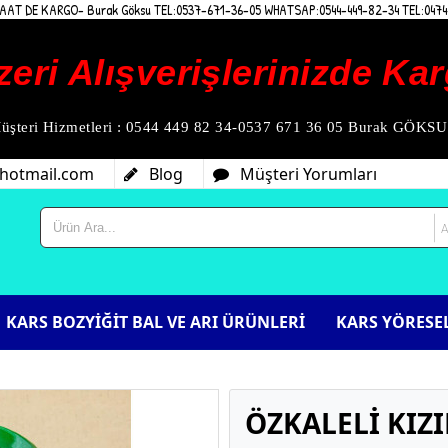
AT DE KARGO- Burak Göksu TEL:0537-671-36-05 WHATSAP:0544-449-82-34 TEL:0474
zeri Alışverişlerinizde K
üşteri Hizmetleri : 0544 449 82 34-0537 671 36 05 Burak GÖKSU
hotmail.com
Blog
Müşteri Yorumları
KARS BOZYİĞİT BAL VE ARI ÜRÜNLERİ
KARS YÖRESEL
ÖZKALELİ KIZ