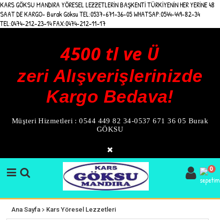
KARS GÖKSU MANDIRA YÖRESEL LEZZETLERİN BAŞKENTİ TÜRKİYENİN HER YERİNE 48
SAAT DE KARGO- Burak Göksu TEL:0537-671-36-05 WHATSAP:0544-449-82-34
TEL:0474-212-23-14 FAX:0474-212-11-17
4500 tl ve Ü
zeri Alışverişlerinizde
Kargo Bedava!
Müşteri Hizmetleri : 0544 449 82 34-0537 671 36 05 Burak
GÖKSU
0
>
Ana Sayfa
Kars Yöresel Lezzetleri