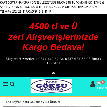
KARS GÖKSU MANDIRA YÖRESEL LEZZETLERİN BAŞKENTİ TÜRKİYENİN HER YERİNE 48
SAAT DE KARGO- Burak Göksu TEL:0537-671-36-05 WHATSAP:0544-449-82-34
TEL:0474-212-23-14 FAX:0474-212-11-17
4500 tl ve Ü
zeri Alışverişlerinizde
Kargo Bedava!
Müşteri Hizmetleri : 0544 449 82 34-0537 671 36 05 Burak
GÖKSU
0
>
Ana Sayfa
Kars Göksubey Süt Ürünleri