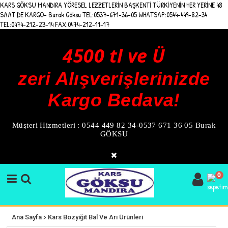
KARS GÖKSU MANDIRA YÖRESEL LEZZETLERİN BAŞKENTİ TÜRKİYENİN HER YERİNE 48
SAAT DE KARGO- Burak Göksu TEL:0537-671-36-05 WHATSAP:0544-449-82-34
TEL:0474-212-23-14 FAX:0474-212-11-17
4500 tl ve Ü
zeri Alışverişlerinizde
Kargo Bedava!
Müşteri Hizmetleri : 0544 449 82 34-0537 671 36 05 Burak
GÖKSU
0
>
Ana Sayfa
Kars Bozyiğit Bal Ve Arı Ürünleri