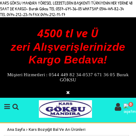
KARS GÖKSU MANDIRA YÖRESEL LEZZETLERİN BAŞKENTİ TÜRKİYENİN HER YERİNE 48
SAAT DE KARGO- Burak Göksu TEL:0537-671-36-05 WHATSAP:0544-449-82-34
TEL:0474-212-23-14 FAX:0474-212-11-17
4500 tl ve Ü
zeri Alışverişlerinizde
Kargo Bedava!
Müşteri Hizmetleri : 0544 449 82 34-0537 671 36 05 Burak
GÖKSU
0
>
Ana Sayfa
Kars Bozyiğit Bal Ve Arı Ürünleri